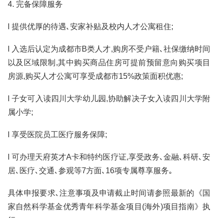
4. 完备保障服务
l 提供优厚的待遇､安家补贴及校内人才公寓租住;
l 入选后认定为成都市B类人才,购房不受户籍､社保缴纳时间
以及区域限制,其中购买商品住房可提前预留意向购买项目
房源,购买人才公寓可享受成都市15%政策面积优惠;
l 子女可入读四川大学幼儿园,协助解决子女入读四川大学附
属小学;
l 享受医院员工医疗服务保障;
l 可办理天府英才A卡和特约医疗证,享受政务､金融､科研､安
居､医疗､交通､参观等7方面､16项专属尊享服务｡
具体申报要求､注意事项及申请截止时间请参照最新的《国
家自然科学基金优秀青年科学基金项目(海外)项目指南》执