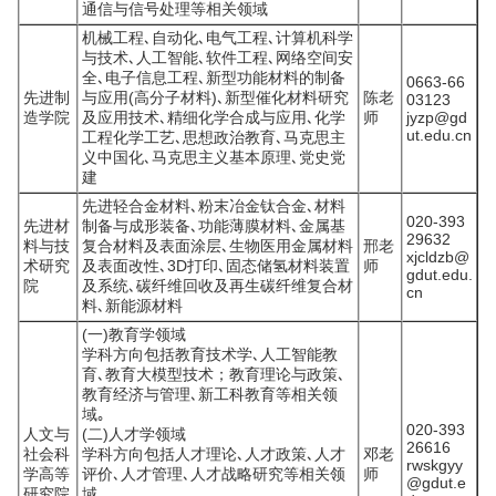
通信与信号处理等相关领域
机械工程､自动化､电气工程､计算机科学
与技术､人工智能､软件工程､网络空间安
全､电子信息工程､新型功能材料的制备
0663-66
先进制
与应用(高分子材料)､新型催化材料研究
陈老
03123
造学院
及应用技术､精细化学合成与应用､化学
师
jyzp@gd
ut.edu.cn
工程化学工艺､思想政治教育､马克思主
义中国化､马克思主义基本原理､党史党
建
先进轻合金材料､粉末冶金钛合金､材料
020-393
先进材
制备与成形装备､功能薄膜材料､金属基
29632
料与技
复合材料及表面涂层､生物医用金属材料
邢老
xjcldzb@
术研究
及表面改性､3D打印､固态储氢材料装置
师
gdut.edu.
院
及系统､碳纤维回收及再生碳纤维复合材
cn
料､新能源材料
(一)教育学领域
学科方向包括教育技术学､人工智能教
育､教育大模型技术；教育理论与政策､
教育经济与管理､新工科教育等相关领
域｡
020-393
人文与
(二)人才学领域
26616
社会科
学科方向包括人才理论､人才政策､人才
邓老
rwskgyy
学高等
评价､人才管理､人才战略研究等相关领
师
@gdut.e
研究院
域｡