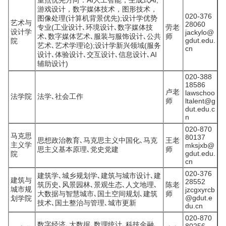
重点优先方向：AI人工智能，生成式AI,
游戏设计，数字媒体技术，图形技术，
020-376
图像处理(计算机背景优先);设计学优势
艺术与
28060
专业(工业设计､环境设计､数字媒体技
劳老
设计学
jackylo@
术､数字媒体艺术､服装与服饰设计､公共
师
gdut.edu.
院
艺术､艺术学理论);设计学新兴领域(服务
cn
设计､体验设计､交互设计､信息设计､AI
辅助设计)
020-388
18586
卢老
lawschoo
法学院
法学､社会工作
师
ltalent@g
dut.edu.c
n
020-870
马克思
80137
思想政治教育､马克思主义中国化､马克
王老
主义学
mksjxb@
思主义基本原理､党史党建
师
gdut.edu.
院
cn
020-376
建筑学､城乡规划学､建筑与城市设计､建
建筑与
28552
筑历史､风景园林､景观生态､人文地理､
陈老
城市规
jzcgxyrcb
大数据与智慧城市､国土空间规划､建筑
师
@gdut.e
划学院
技术､国土整治与管理､城市更新
du.cn
020-870
数字经济､大数据､数理统计､科技金融､