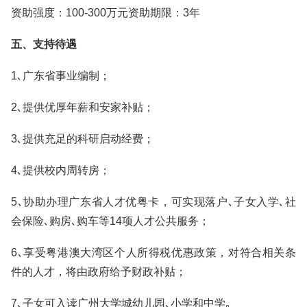
资助强度：100-300万元资助期限：3年
五、支持待遇
1､广东省事业编制；
2､提供优厚年薪和安家补贴；
3､提供充足的科研启动经费；
4､提供校内周转房；
5､协助办理广东省人才优粤卡，可实现落户､子女入学､社
会保险､购房､购车等14项人才公共服务；
6､享受粤港澳大湾区个人所得税优惠政策，对符合相关条
件的人才，将由政府给予财政补贴；
7､子女可入读广州大学城幼儿园､小学和中学｡