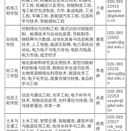
机械工程､机械制造及其自动化､机械电
020-393
子工程､机械设计及理论､智能制造工程､
22415
机电工
卜老
海工航空先进制造､力学､集成电路､工业
semehr
程学院
师
@gduted
工程､车辆工程､新能源汽车工程､仪器科
u.cn
学与技术､智能感知工程
控制理论与控制工程､模式识别与智能控
020-393
制、检测技术与自动化装置､导航制导､
22552
自动化
物联网与大数据､自动化装备与信息检测
康老
soahr@g
学院
技术､人工智能､能源互联网､电力系统自
师
dut.edu.c
动化､电力电子与电力传动､电机与电器､
n
电力市场､低空经济
催化新材料研究及应用技术､新型功能材
020-393
料的制备与应用､精细化学合成与应用､
22231
轻工化
李老
生物资源精细化利用技术､能源化学工
qhrcyj@g
工学院
师
dut.edu.c
程､电子化学品､能量存储与转换､食品科
n
学与工程
020-393
信息与通信工程､光学工程､电子科学与
22253
信息工
余老
技术､智能信息处理､光纤通信与传感､混
xxxyhr@
程学院
师
gdut.edu.
沌保密通信､存算一体
cn
020-393
土木与
土木工程､智慧交通､智能建造､建筑环境
22527
侯老
交通工
与能源应用工程､给排水科学与工程､测
rcb_tmjt
师