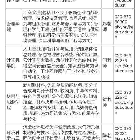
@gdut.e
程学院
绘工程､工程力学､工程管理
du.cn
工商管理(包括但不限于创新创业与战略
020-870
管理、技术经济及管理､市场营销､领导
80366
管理学
力与组织管理､财务与会计学等方向);管
郑老
glxyhr@g
院
理科学与工程(包括但不限于运营与供应
师
dut.edu.c
链管理､数据科学与商务智能､资源与环
n
境管理､决策科学与金融工程等方向)
人工智能､群智计算与应用､智能媒体信
息处理､信息物理融合系统､高性能计算､
020-393
计算机
云计算与大数据､新型计算体系结构､网
闫老
22279
学院
络空间安全(信息安全)､知识图谱与知识
师
jsjhr@gd
ut.edu.cn
自动化、工业互联网与工业软件､服务计
算等相关领域
新能源材料､先进金属功能材料､高分子
合成与高分子材料､软物质､半导体材料､
020-393
材料与
有色金属材料､绿色能源催化转化､钢铁
22570
贺老
能源学
冶金、材料成形与控制､传热与传质工
cnxy1@g
师
dut.edu.c
院
程､能源材料及其工程应用､高效传热传
n
质､氢能､热力系统集成与优化､能量存储
与转化
污染物环境行为与健康效应､大气污染控
020-393
环境科
制理论与技术､水污染控制与过程强化､
22291
陈老
学与工
固体废物处理处置与土壤修复､环境功能
hjxyrc@g