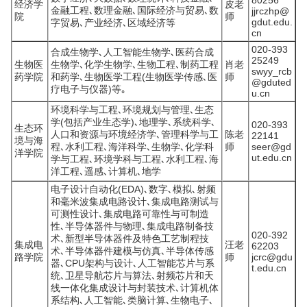
80256
经济学
皮老
金融工程､数理金融､国际经济与贸易､数
jjrczhp@
院
师
gdut.edu.
字贸易､产业经济､区域经济等
cn
020-393
合成生物学､人工智能生物学､医药合成
25249
生物医
生物学､化学生物学､生物工程､制药工程
肖老
swyy_rcb
药学院
和药学､生物医学工程(生物医学传感､医
师
@gduted
疗电子与仪器)等｡
u.cn
环境科学与工程､环境规划与管理､生态
学(包括产业生态学)､地理学､系统科学､
020-393
生态环
人口和资源与环境经济学､管理科学与工
陈老
22141
境与海
程､水利工程､海洋科学､生物学､化学科
师
seer@gd
洋学院
ut.edu.cn
学与工程､环境学科与工程､水利工程､海
洋工程､遥感､计算机､地学
电子设计自动化(EDA)､数字､模拟､射频
和毫米波集成电路设计､集成电路测试与
可测性设计､集成电路可靠性与可制造
性､半导体器件与物理､集成电路制备技
020-392
术､新型半导体器件及特色工艺制程技
集成电
汪老
62203
术､半导体器件建模与仿真､半导体传感
路学院
师
jcrc@gdu
器､CPU架构与设计､人工智能芯片与系
t.edu.cn
统､卫星导航芯片与算法､射频芯片和天
线一体化集成设计与封装技术､计算机体
系结构､人工智能､类脑计算､生物电子､