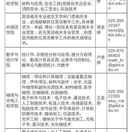
师
dut.edu.c
程学院
材料与应用､安全工程(危险化学品安全､
n
消防安全､化工安全)､应急技术
英语相关专业或交叉学科门类相关专
020-393
业，必须能够胜任英语教学工作｡具体要
22187
外国语
求为：本硕､博任一阶段具有英语相关专
谭老
wyxy@g
学院
业背景；若无英语相关专业背景，则需
师
dut.edu.c
提供能胜任英语教学工作的相关成绩证
n
书｡
020-870
数学与
统计学､非线性分析与应用､微分方程理
84403
卢老
统计学
论、数值计算及应用､运筹学与控制论､
math_hr
师
@gdut.e
院
概率论与数理统计､代数学
du.cn
物理：理论和计算物理；实验凝聚态物
理；声学理论､材料与器件；光学､光器
件物理和超快光谱技术､材料物理､医学
020-393
物理､生物物理､仪器物理｡
物理与
22265
电子科学与技术：电子技术､通信技术､
王老
光电工
wlxy_rcb
人工智能技术､机器人技术､传感器技术､
师
@gdut.e
程学院
电路技术､信号处理､半导体器件､计算机
du.cn
软硬件技术､微纳加工､仪器技术｡
光学工程：微纳光子学与激光加工､光电
子学､显示技术､光生物技术