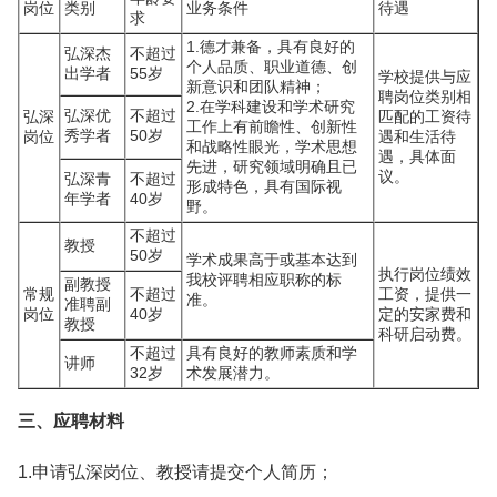
岗位
类别
业务条件
待遇
求
1.德才兼备，具有良好的
弘深杰
不超过
个人品质、职业道德、创
出学者
55岁
学校提供与应
新意识和团队精神；
聘岗位类别相
2.在学科建设和学术研究
弘深优
不超过
弘深
匹配的工资待
工作上有前瞻性、创新性
秀学者
50岁
岗位
遇和生活待
和战略性眼光，学术思想
遇，具体面
先进，研究领域明确且已
议。
弘深青
不超过
形成特色，具有国际视
年学者
40岁
野。
不超过
教授
50岁
学术成果高于或基本达到
执行岗位绩效
我校评聘相应职称的标
副教授
常规
不超过
工资，提供一
准。
准聘副
岗位
40岁
定的安家费和
教授
科研启动费。
不超过
具有良好的教师素质和学
讲师
32岁
术发展潜力。
三、应聘材料
1.申请弘深岗位、教授请提交个人简历；