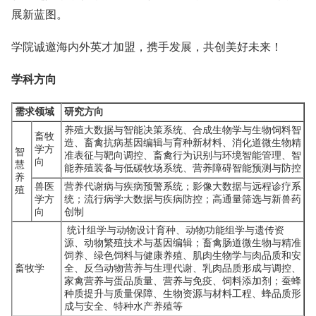
展新蓝图。
学院诚邀海内外英才加盟，携手发展，共创美好未来！
学科方向
需求领域
研究方向
养殖大数据与智能决策系统、合成生物学与生物饲料智
畜牧
造、畜禽抗病基因编辑与育种新材料、消化道微生物精
学方
智
准表征与靶向调控、畜禽行为识别与环境智能管理、智
向
慧
能养殖装备与低碳牧场系统、营养障碍智能预测与防控
养
兽医
营养代谢病与疾病预警系统；影像大数据与远程诊疗系
殖
学方
统；流行病学大数据与疾病防控；高通量筛选与新兽药
向
创制
统计组学与动物设计育种、动物功能组学与遗传资
源、动物繁殖技术与基因编辑；畜禽肠道微生物与精准
饲养、绿色饲料与健康养殖、肌肉生物学与肉品质和安
畜牧学
全、反刍动物营养与生理代谢、乳肉品质形成与调控、
家禽营养与蛋品质量、营养与免疫、饲料添加剂；蚕蜂
种质提升与质量保障、生物资源与材料工程、蜂品质形
成与安全、特种水产养殖等