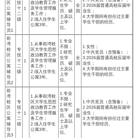
区
技
政治教育工作
生学
全
3.2026届普通高校应届毕
公
十
及学生管理服
1
历、硕
国
业生；
寓
二
务工作；
士及以
4.大学期间有担任过主要
辅
级
2.须入住学生
上学
学生干部的经历。
导
公寓3年。
位。
员1
前
1.专业
湾
1.从事前湾校
不限；
1.女性；
校
专
区大学生思想
2.研究
2.中共党员（含预备）；
区
技
政治教育工作
生学
全
3.2026届普通高校应届毕
公
十
及学生管理服
1
历、硕
国
业生；
寓
二
务工作；
士及以
4.大学期间有担任过主要
辅
级
2.须入住学生
上学
学生干部的经历。
导
公寓3年。
位。
员2
前
1.专业
湾
1.从事前湾校
不限；
校
专
区大学生思想
1.中共党员（含预备）；
2.研究
区
技
政治教育工作
2.2026届普通高校应届毕
生学
全
公
十
及学生管理服
业生；
1
历、硕
国
寓
二
务工作；
3.大学期间有担任过主要
士及以
辅
级
2.须入住学生
学生干部经历。
上学
导
公寓3年。
位。
员3