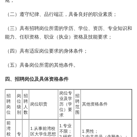
规；
（二）遵守纪律、品行端正，具备良好的职业素质；
（三）具有招聘岗位所需的学历、学位、资历、专业知识和
能力、任职资格、职业（执业）资格及技能要求；
（四）具有适应岗位要求的身体条件；
（五）具备岗位所需的其他条件。
四、招聘岗位及具体资格条件
岗位专
招
岗
招
招
业及学
聘
位
聘
聘
岗位职责
历（学
其他资格条件
岗
级
人
范
位）要
位
别
数
围
求
前
1.专业
湾
1.从事前湾校
不限；
1.男性；
校
专
区大学生思想
2.研究
2.中共党员（含预备）；