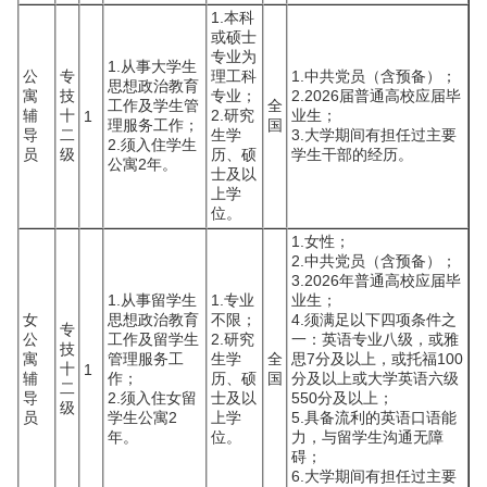
1.本科
或硕士
专业为
1.从事大学生
公
专
理工科
1.中共党员（含预备）；
思想政治教育
寓
技
专业；
2.2026届普通高校应届毕
工作及学生管
全
辅
十
2.研究
业生；
1
理服务工作；
国
导
二
生学
3.大学期间有担任过主要
2.须入住学生
员
级
历、硕
学生干部的经历。
公寓2年。
士及以
上学
位。
1.女性；
2.中共党员（含预备）；
3.2026年普通高校应届毕
1.从事留学生
1.专业
业生；
女
思想政治教育
不限；
4.须满足以下四项条件之
专
公
工作及留学生
2.研究
一：英语专业八级，或雅
技
寓
管理服务工
生学
全
思7分及以上，或托福100
十
1
辅
作；
历、硕
国
分及以上或大学英语六级
二
导
2.须入住女留
士及以
550分及以上；
级
员
学生公寓2
上学
5.具备流利的英语口语能
年。
位。
力，与留学生沟通无障
碍；
6.大学期间有担任过主要